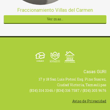
Fraccionamiento Villas del Carmen
Ver mas...
Casas GURI
17 y 18 San Luis Potosí Esq. Pino Suarez,
Ciudad Victoria, Tamaulipas
(834) 314 3346 / (834) 316 7587 / (834) 305 9676
Aviso de Privacidad